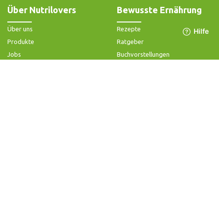
Über Nutrilovers
Bewusste Ernährung
Über uns
Rezepte
Produkte
Ratgeber
Jobs
Buchvorstellungen
Impressum
Community-Forum
Widerrufsbelehrung & -formular
FAQ - Slow Juicer
Datenschutz
FAQ - Heißluftfritteuse
AGB & Kundeninformation
FAQ - Zerkleinerer
Hilfe & Kontakt
Folge uns
Produktsupport
Anleitung & Problemlösung
Ersatzteile & Zubehör
Garantie & Gewähr
Bedienungsanleitungen
Kontaktiere uns