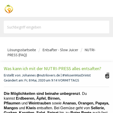
Lösungsstartseite
Entsafter - Slow Juicer
NUTRI-
PRESS (FAQ)
Was kann ich mit der NUTRI-PRESS alles entsaften?
Erstellt von: Johannes @nutrilovers.de | #WissenWasDrinIst
Geändert am: Fr, 8 Mai, 2020 um 9:14 VORMITTAGS
Die Möglichkeiten sind beinahe unbegrenzt
.
Du
kannst
Erdbeeren, Äpfel, Birnen,
Pflaumen
und
Weintrauben
sowie
Ananas, Orangen, Papaya,
Mangos
und
Kiwis
entsaften. Bei Gemüse geht von
Sellerie,
Gurken, Karotten, Salat, Spinat
bis zu
Roter Beete
auch fast