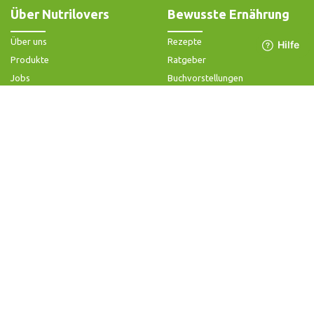
Über Nutrilovers
Bewusste Ernährung
Über uns
Rezepte
Produkte
Ratgeber
Jobs
Buchvorstellungen
Impressum
Community-Forum
Widerrufsbelehrung & -formular
FAQ - Slow Juicer
Datenschutz
FAQ - Heißluftfritteuse
AGB & Kundeninformation
FAQ - Zerkleinerer
Hilfe & Kontakt
Folge uns
Produktsupport
Anleitung & Problemlösung
Ersatzteile & Zubehör
Garantie & Gewähr
Bedienungsanleitungen
Kontaktiere uns