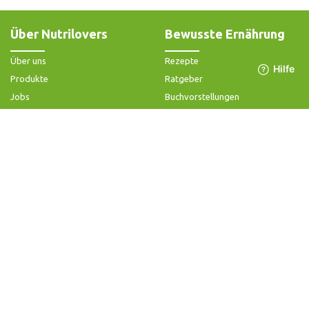
Über Nutrilovers
Bewusste Ernährung
Über uns
Rezepte
Produkte
Ratgeber
Jobs
Buchvorstellungen
Impressum
Community-Forum
Widerrufsbelehrung & -formular
FAQ - Slow Juicer
Datenschutz
FAQ - Heißluftfritteuse
AGB & Kundeninformation
FAQ - Zerkleinerer
Hilfe & Kontakt
Folge uns
Produktsupport
Anleitung & Problemlösung
Ersatzteile & Zubehör
Garantie & Gewähr
Bedienungsanleitungen
Kontaktiere uns