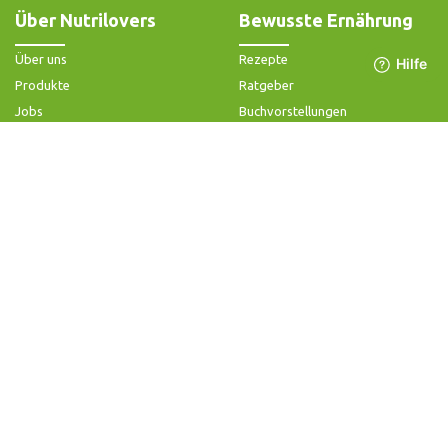
Über Nutrilovers
Bewusste Ernährung
Über uns
Rezepte
Produkte
Ratgeber
Jobs
Buchvorstellungen
Impressum
Community-Forum
Widerrufsbelehrung & -formular
FAQ - Slow Juicer
Datenschutz
FAQ - Heißluftfritteuse
AGB & Kundeninformation
FAQ - Zerkleinerer
Hilfe & Kontakt
Folge uns
Produktsupport
Anleitung & Problemlösung
Ersatzteile & Zubehör
Garantie & Gewähr
Bedienungsanleitungen
Kontaktiere uns