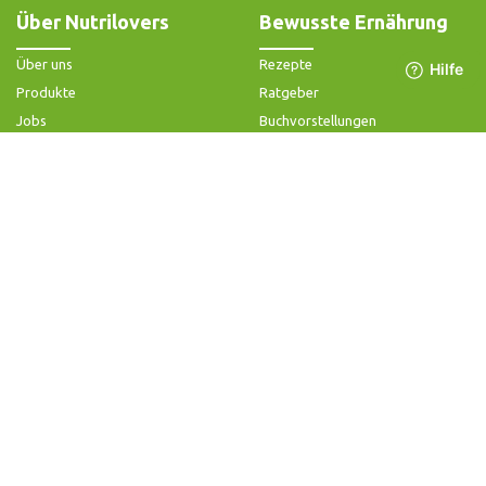
Über Nutrilovers
Bewusste Ernährung
Über uns
Rezepte
Produkte
Ratgeber
Jobs
Buchvorstellungen
Impressum
Community-Forum
Widerrufsbelehrung & -formular
FAQ - Slow Juicer
Datenschutz
FAQ - Heißluftfritteuse
AGB & Kundeninformation
FAQ - Zerkleinerer
Hilfe & Kontakt
Folge uns
Produktsupport
Anleitung & Problemlösung
Ersatzteile & Zubehör
Garantie & Gewähr
Bedienungsanleitungen
Kontaktiere uns