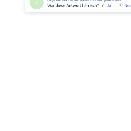
A
War diese Antwort hilfreich?
Ja
Nei