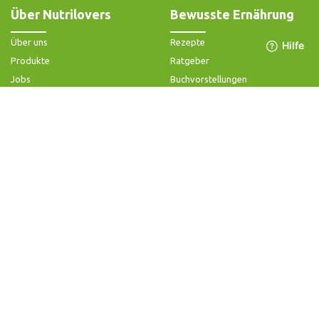
Über Nutrilovers
Bewusste Ernährung
Über uns
Rezepte
Produkte
Ratgeber
Jobs
Buchvorstellungen
Impressum
Community-Forum
Widerrufsbelehrung & -formular
FAQ - Slow Juicer
Datenschutz
FAQ - Heißluftfritteuse
AGB & Kundeninformation
FAQ - Zerkleinerer
Hilfe & Kontakt
Folge uns
Produktsupport
Anleitung & Problemlösung
Ersatzteile & Zubehör
Garantie & Gewähr
Bedienungsanleitungen
Kontaktiere uns