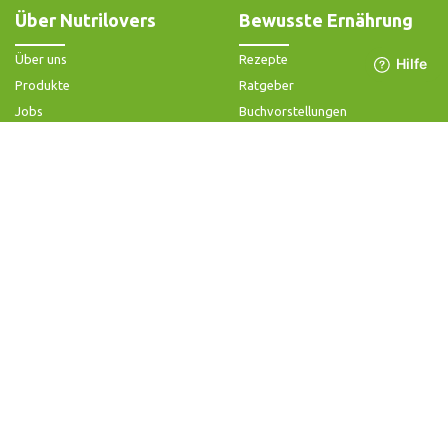
Über Nutrilovers
Bewusste Ernährung
Über uns
Rezepte
Produkte
Ratgeber
Jobs
Buchvorstellungen
Impressum
Community-Forum
Widerrufsbelehrung & -formular
FAQ - Slow Juicer
Datenschutz
FAQ - Heißluftfritteuse
AGB & Kundeninformation
FAQ - Zerkleinerer
Hilfe & Kontakt
Folge uns
Produktsupport
Anleitung & Problemlösung
Ersatzteile & Zubehör
Garantie & Gewähr
Bedienungsanleitungen
Kontaktiere uns