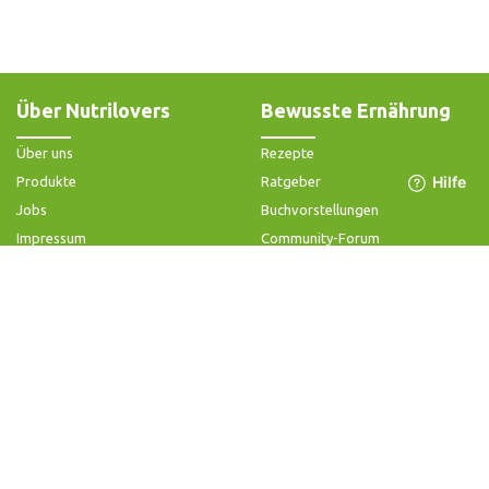
Über Nutrilovers
Bewusste Ernährung
Über uns
Rezepte
Produkte
Ratgeber
Jobs
Buchvorstellungen
Impressum
Community-Forum
Widerrufsbelehrung & -formular
FAQ - Slow Juicer
Datenschutz
FAQ - Heißluftfritteuse
AGB & Kundeninformation
FAQ - Zerkleinerer
Hilfe & Kontakt
Folge uns
Produktsupport
Anleitung & Problemlösung
Ersatzteile & Zubehör
Garantie & Gewähr