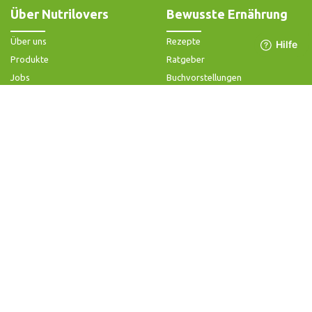
Über Nutrilovers
Bewusste Ernährung
Über uns
Rezepte
Produkte
Ratgeber
Jobs
Buchvorstellungen
Impressum
Community-Forum
Widerrufsbelehrung & -formular
FAQ - Slow Juicer
Datenschutz
FAQ - Heißluftfritteuse
AGB & Kundeninformation
FAQ - Zerkleinerer
Hilfe & Kontakt
Folge uns
Produktsupport
Anleitung & Problemlösung
Ersatzteile & Zubehör
Garantie & Gewähr
Bedienungsanleitungen
Kontaktiere uns