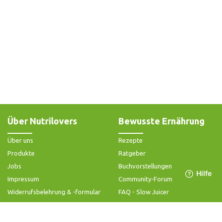
Über Nutrilovers
Bewusste Ernährung
Über uns
Rezepte
Produkte
Ratgeber
Jobs
Buchvorstellungen
Impressum
Community-Forum
Widerrufsbelehrung & -formular
FAQ - Slow Juicer
Datenschutz
FAQ - Heißluftfritteuse
AGB & Kundeninformation
FAQ - Zerkleinerer