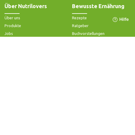
Über Nutrilovers
Bewusste Ernährung
Über uns
Rezepte
Produkte
Ratgeber
Jobs
Buchvorstellungen
Impressum
Community-Forum
Widerrufsbelehrung & -formular
FAQ - Slow Juicer
Datenschutz
FAQ - Heißluftfritteuse
AGB & Kundeninformation
FAQ - Zerkleinerer
Hilfe & Kontakt
Folge uns
Produktsupport
Anleitung & Problemlösung
Ersatzteile & Zubehör
Garantie & Gewähr
Bedienungsanleitungen
Kontaktiere uns