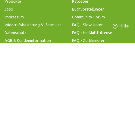
Produkte
Ratgeber
Jobs
Buchvorstellungen
Impressum
Community-Forum
Widerrufsbelehrung & -formular
FAQ - Slow Juicer
Datenschutz
FAQ - Heißluftfritteuse
AGB & Kundeninformation
FAQ - Zerkleinerer
Hilfe & Kontakt
Folge uns
Produktsupport
Anleitung & Problemlösung
Ersatzteile & Zubehör
Garantie & Gewähr
Bedienungsanleitungen
Kontaktiere uns
©
2026
Nutrilovers | #WissenWasDrinIst
Alle Rechte vorbehalten.