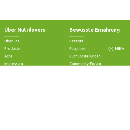
Über Nutrilovers
Bewusste Ernährung
Über uns
Rezepte
Produkte
Ratgeber
Jobs
Buchvorstellungen
Impressum
Community-Forum
Widerrufsbelehrung & -formular
FAQ - Slow Juicer
Datenschutz
FAQ - Heißluftfritteuse
AGB & Kundeninformation
FAQ - Zerkleinerer
Hilfe & Kontakt
Folge uns
Produktsupport
Anleitung & Problemlösung
Ersatzteile & Zubehör
Garantie & Gewähr