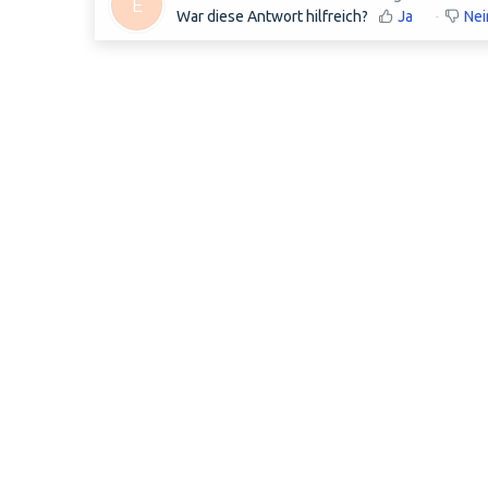
E
War diese Antwort hilfreich?
Ja
Nei