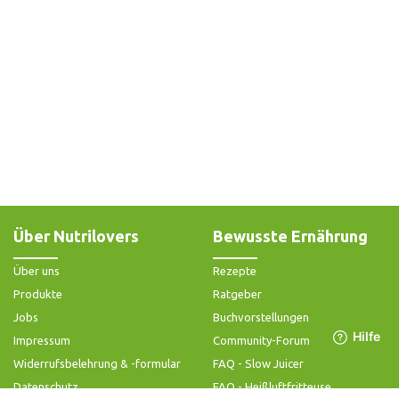
Über Nutrilovers
Bewusste Ernährung
Über uns
Rezepte
Produkte
Ratgeber
Jobs
Buchvorstellungen
Impressum
Community-Forum
Widerrufsbelehrung & -formular
FAQ - Slow Juicer
Datenschutz
FAQ - Heißluftfritteuse