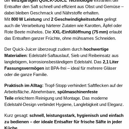
der
einzigartigen QUICK-JUICE Technologie
extrahiert der
Entsafter den Saft schnell und effizient aus Obst und Gemüse –
dabei bleiben Geschmack und Nährstoffe erhalten.
Mit
800 W Leistung
und
2 Geschwindigkeitsstufen
gelingt
auch die Verarbeitung härterer Zutaten wie Karotten, Äpfel oder
Rote Beete mühelos. Die
XXL-Einfüllöffnung (75 mm)
erlaubt
das Entsaften ganzer Früchte, ohne mühsames Schneiden.
Der Quick-Juicer überzeugt zudem durch
hochwertige
Materialien
: Edelstahl-Saftauslauf, Sieb und Reibeinsatz aus
langlebigem, korrosionsbeständigem Edelstahl. Das
2,1 Liter
Fassungsvermögen
ist BPA-frei – ideal für mehrere Gläser
oder die ganze Familie.
Praktisch im Alltag:
Tropf-Stopp verhindert Saftflecken auf der
Arbeitsfläche. Abnehmbare,
spülmaschinenfeste
Teile
erleichtern Reinigung und Montage. Das moderne
Edelstahl-Design verbindet Hygiene, Langlebigkeit und Eleganz.
Kurz gesagt:
schnell, leistungsstark, hygienisch und einfach
zu bedienen – der ideale Entsafter für frische Säfte in jeder
Küche.