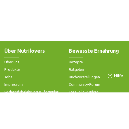
Über Nutrilovers
Bewusste Ernährung
Über uns
Rezepte
Produkte
Ratgeber
Jobs
Buchvorstellungen
Impressum
Community-Forum
Widerrufsbelehrung & -formular
FAQ - Slow Juicer
Datenschutz
FAQ - Heißluftfritteuse
AGB & Kundeninformation
FAQ - Zerkleinerer
Hilfe & Kontakt
Folge uns
Produktsupport