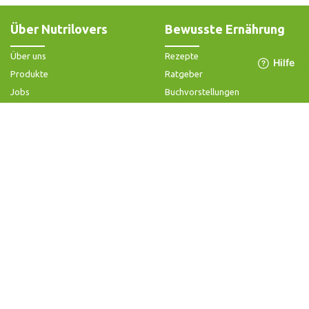
Über Nutrilovers
Bewusste Ernährung
Über uns
Rezepte
Produkte
Ratgeber
Jobs
Buchvorstellungen
Impressum
Community-Forum
Widerrufsbelehrung & -formular
FAQ - Slow Juicer
Datenschutz
FAQ - Heißluftfritteuse
AGB & Kundeninformation
FAQ - Zerkleinerer
Hilfe & Kontakt
Folge uns
Produktsupport
Anleitung & Problemlösung
Ersatzteile & Zubehör
Garantie & Gewähr
Bedienungsanleitungen
Kontaktiere uns