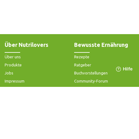
Über Nutrilovers
Bewusste Ernährung
Über uns
Rezepte
Produkte
Ratgeber
Jobs
Buchvorstellungen
Impressum
Community-Forum
Widerrufsbelehrung & -formular
FAQ - Slow Juicer
Datenschutz
FAQ - Heißluftfritteuse
AGB & Kundeninformation
FAQ - Zerkleinerer
Hilfe & Kontakt
Folge uns
Produktsupport
Anleitung & Problemlösung