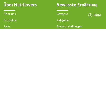
Über Nutrilovers
Bewusste Ernährung
Über uns
Rezepte
Produkte
Ratgeber
Jobs
Buchvorstellungen
Impressum
Community-Forum
Widerrufsbelehrung & -formular
FAQ - Slow Juicer
Datenschutz
FAQ - Heißluftfritteuse
AGB & Kundeninformation
FAQ - Zerkleinerer
Hilfe & Kontakt
Folge uns
Produktsupport
Anleitung & Problemlösung
Ersatzteile & Zubehör
Garantie & Gewähr
Bedienungsanleitungen
Kontaktiere uns