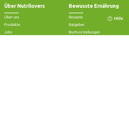
Über Nutrilovers
Bewusste Ernährung
Über uns
Rezepte
Produkte
Ratgeber
Jobs
Buchvorstellungen
Impressum
Community-Forum
Widerrufsbelehrung & -formular
FAQ - Slow Juicer
Datenschutz
FAQ - Heißluftfritteuse
AGB & Kundeninformation
FAQ - Zerkleinerer
Hilfe & Kontakt
Folge uns
Produktsupport
Anleitung & Problemlösung
Ersatzteile & Zubehör
Garantie & Gewähr
Bedienungsanleitungen
Kontaktiere uns