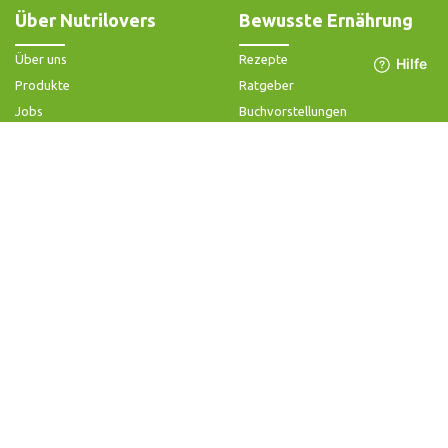
Über Nutrilovers
Bewusste Ernährung
Über uns
Rezepte
Produkte
Ratgeber
Jobs
Buchvorstellungen
Impressum
Community-Forum
Widerrufsbelehrung & -formular
FAQ - Slow Juicer
Datenschutz
FAQ - Heißluftfritteuse
AGB & Kundeninformation
FAQ - Zerkleinerer
Hilfe & Kontakt
Folge uns
Produktsupport
Anleitung & Problemlösung
Ersatzteile & Zubehör
Garantie & Gewähr
Bedienungsanleitungen
Kontaktiere uns