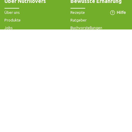
Über Nutrilovers
Bewusste Ernährung
Über uns
Rezepte
Produkte
Ratgeber
Jobs
Buchvorstellungen
Impressum
Community-Forum
Widerrufsbelehrung & -formular
FAQ - Slow Juicer
Datenschutz
FAQ - Heißluftfritteuse
AGB & Kundeninformation
FAQ - Zerkleinerer
Hilfe & Kontakt
Folge uns
Produktsupport
Anleitung & Problemlösung
Ersatzteile & Zubehör
Garantie & Gewähr
Bedienungsanleitungen
Kontaktiere uns