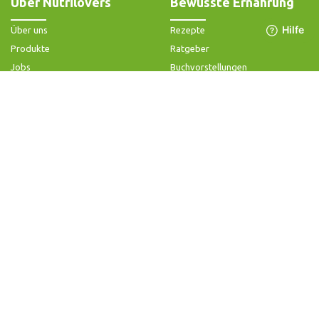
Über Nutrilovers
Bewusste Ernährung
Über uns
Rezepte
Produkte
Ratgeber
Jobs
Buchvorstellungen
Impressum
Community-Forum
Widerrufsbelehrung & -formular
FAQ - Slow Juicer
Datenschutz
FAQ - Heißluftfritteuse
AGB & Kundeninformation
FAQ - Zerkleinerer
Hilfe & Kontakt
Folge uns
Produktsupport
Anleitung & Problemlösung
Ersatzteile & Zubehör
Garantie & Gewähr
Bedienungsanleitungen
Kontaktiere uns