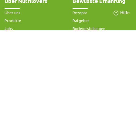
Über Nutrilovers
Bewusste Ernährung
Über uns
Rezepte
Produkte
Ratgeber
Jobs
Buchvorstellungen
Impressum
Community-Forum
Widerrufsbelehrung & -formular
FAQ - Slow Juicer
Datenschutz
FAQ - Heißluftfritteuse
AGB & Kundeninformation
FAQ - Zerkleinerer
Hilfe & Kontakt
Folge uns
Produktsupport
Anleitung & Problemlösung
Ersatzteile & Zubehör
Garantie & Gewähr
Bedienungsanleitungen
Kontaktiere uns