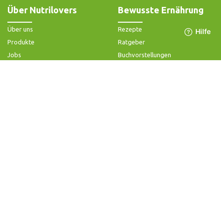
Über Nutrilovers
Bewusste Ernährung
Über uns
Rezepte
Produkte
Ratgeber
Jobs
Buchvorstellungen
Impressum
Community-Forum
Widerrufsbelehrung & -formular
FAQ - Slow Juicer
Datenschutz
FAQ - Heißluftfritteuse
AGB & Kundeninformation
FAQ - Zerkleinerer
Hilfe & Kontakt
Folge uns
Produktsupport
Anleitung & Problemlösung
Ersatzteile & Zubehör
Garantie & Gewähr
Bedienungsanleitungen
Kontaktiere uns