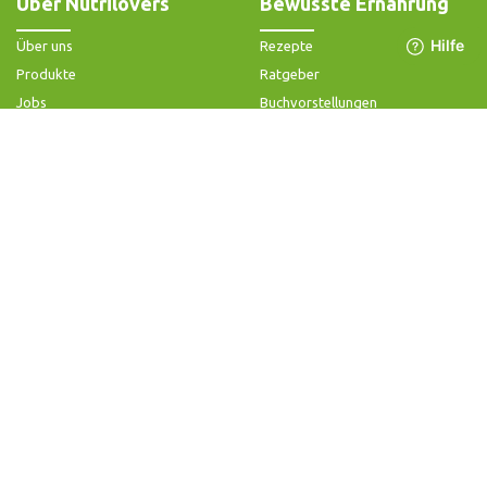
Über Nutrilovers
Bewusste Ernährung
Über uns
Rezepte
Produkte
Ratgeber
Jobs
Buchvorstellungen
Impressum
Community-Forum
Widerrufsbelehrung & -formular
FAQ - Slow Juicer
Datenschutz
FAQ - Heißluftfritteuse
AGB & Kundeninformation
FAQ - Zerkleinerer
Hilfe & Kontakt
Folge uns
Produktsupport
Anleitung & Problemlösung
Ersatzteile & Zubehör
Garantie & Gewähr
Bedienungsanleitungen
Kontaktiere uns